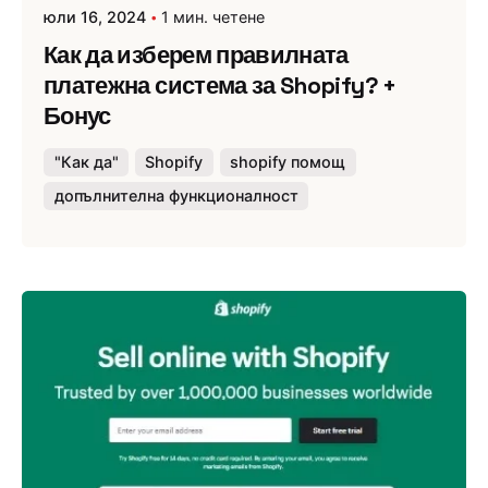
юли 16, 2024
1 мин. четене
Как да изберем правилната
платежна система за Shopify? +
Бонус
"Как да"
Shopify
shopify помощ
допълнителна функционалност
Публикувано от
Webness