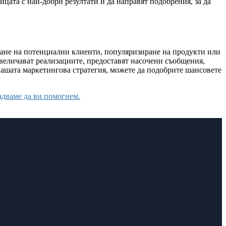
цата с най-добри резултати и да направят подобрения, за да
иране на потенциални клиенти, популяризиране на продукти или
увеличават реализациите, предоставят насочени съобщения,
вашата маркетингова стратегия, можете да подобрите шансовете
радваме да ви помогнем.