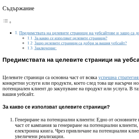
Съдържание
Предимствата на целевите страници на уебсайтове и защо са д
За какво се използват целевите страници?
Защо целевите страници са добри за вашия уебсайт?
Заключение:
Предимствата на целевите страници на уебс
Целевите страници са основна част от всяка
успешна стратегия
конкретни услуги или продукти, което след това ще насърчи но
потенциален клиент до закупуване на продукт или услуга. В 
вашия уебсайт.
За какво се използват целевите страници?
Генериране на потенциални клиенти: Едно от основните
част от кампания за генериране на потенциални клиенти,
електронна книга. Чрез привличане на потенциални клиен
увеличени реализации.