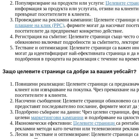
Популяризиране на продукти или услуги:
Целевите стран
информация за продукта или услугата, отзиви на клиенти 
превърнат посетителите в клиенти.
Провеждане на рекламни кампании: Целевите страници об
плащане на клик (PPC)
, фирмите могат да насочват посет
посетителите да предприемат конкретно действие.
Регистрация на събитие: Целевите страници също често с
обикновено включват подробности за събитието, лекторите
Тестване и оптимизация: Целевите страници са важен инс
могат да идентифицират най-ефективната страница и да на
подобрения в процента на реализация с течение на времет
Защо целевите страници са добри за вашия уебсайт?
Повишени реализации: Целевите страници са предназначе
клиент или извършване на покупка. Чрез премахване на р
посетителите в клиенти.
Насочени съобщения: Целевите страници обикновено са пр
предоставят последователно послание, фирмите могат да 
Подобрено събиране на данни: Чрез целеви страници, фир
целеви
маркетингови кампании
и подобряване на цялост
Икономически ефективни:
Целевите страници
са рентаби
рекламни методи като печатни или телевизионни реклами,
Лесни за тестване и оптимизиране: Целевите страници са 