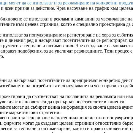
ици могат да се използват и за рекламиране на конкретни продук
и ясен призив за действие. Чрез насочване на трафик към целев
икновено се използват в рекламни кампании за увеличаване на
ителите към целева страница, която е специално проектирана да 
е използват за популяризиране и регистриране на хора за събит
 и дневния ред и насърчават посетителите да се регистрират, ка
трумент за тестване и оптимизация. Чрез създаване на множест
правят подобрения, за да увеличат реализациите. Този процес е
о.
ни да насърчават посетителите да предприемат конкретно дейст
азсейването на потребителя и осигуряване на ясен призив за дей
оектирани да съответстват на посланията на рекламата или име
увеличат шансовете си да превърнат посетителите в клиенти.
мите могат да събират ценна информация за своята целева аудит
ните маркетингови стратегии.
лен начин за генериране на потенциални клиенти и популяризир
 фирмите могат да създават целеви страници относително бързо
лесни за тестване и оптимизиране, което ги прави основен инст