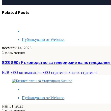
Related Posts
Публикувано от
Webness
ноември 14, 2023
1 мин. четене
B2B SEO: Ръководство за генериране на потенциални 
B2B
SEO оптимизация
SEO стратегия
Бизнес стратегия
Публикувано от
Webness
май 31, 2023
1 мин. четене