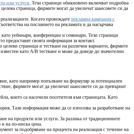
ти или услуги.
Тези страници обикновено включват подробна
а целева страница, фирмите могат да увеличат шансовете си да
 реализациите. Когато провеждате
рекламна кампания с
съответства на посланието на рекламата и да насърчава
ия като уебинари, конференции и семинари. Тези страници
то предоставят своята информация за контакт.
во целеви страници и тестване на различни варианти, фирмите
 известен като A/B тестване и може да доведе до значителни
вие, като например попълване на формуляр за потенциален
ствие, фирмите могат да увеличат шансовете си да превърнат
йла, които са насочили посетителя към страницата. Като
ория. Тази информация може да се използва за разработване на
ане на продукти или услуги. За разлика от традиционните
 и на по-ниска цена.
румент за подобряване на процента на реализация с течение на