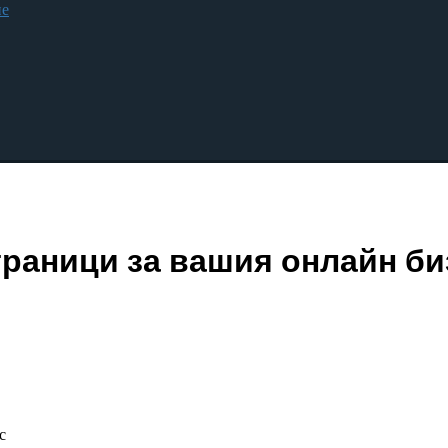
не
траници за вашия онлайн би
с