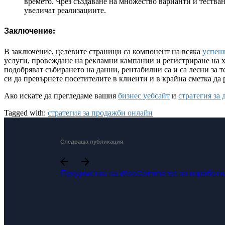
времето. Чрез създаване на множество варианти и тества
увеличат реализациите.
Заключение:
В заключение, целевите страници са компонент на всяка
успеш
услуги, провеждане на рекламни кампании и регистриране на хо
подобряват събирането на данни, рентабилни са и са лесни за 
си да превърнете посетителите в клиенти и в крайна сметка да 
Ако искате да прегледаме вашия
бизнес уебсайт
и
стратегия за
Tagged with:
стратегия за продажби онлайн
Следваща публикация
Предимства на WooCommerce за изработка