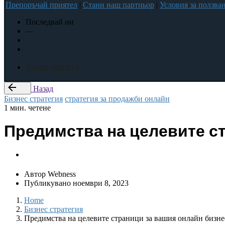
Препоръчай приятел
|
Стани наш партньор
|
Условия за ползва
Последвай ни
—
Заяви оферта
Назад
Бизнес стратегия
стратегия за продажби онлайн
1 мин. четене
Предимства на целевите с
Автор
Webness
Публикувано
ноември 8, 2023
Home
Бизнес стратегия
Предимства на целевите страници за вашия онлайн бизне