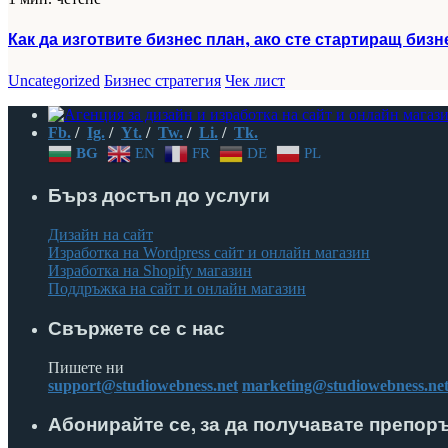
Как да изготвите бизнес план, ако сте стартиращ бизн
Uncategorized
Бизнес стратегия
Чек лист
Fb.
/
Ig.
/
Yt.
/
Tw.
/
Li.
/
Tk.
BG
EN
FR
DE
PL
Бърз достъп до услуги
Дизайн на сайт
Изработка на Wordpress сайт и онлайн магазин
Изработка на Shopify магазин
Поддръжка на сайт и онлайн магазин
Свържете се с нас
Пишете ни
support@studiowebness.net
marketing@studiowebness.ne
Абонирайте се, за да получавате препор