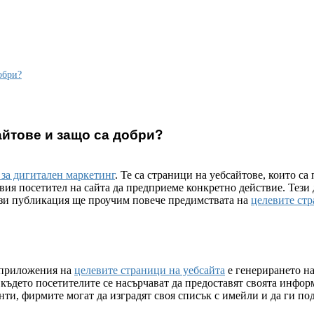
обри?
айтове и защо са добри?
 за дигитален маркетинг
. Те са страници на уебсайтове, които с
вия посетител на сайта да предприеме конкретно действие. Тези 
тази публикация ще проучим повече предимствата на
целевите стр
 приложения на
целевите страници на уебсайта
е генерирането на
 където посетителите се насърчават да предоставят своята инфор
ти, фирмите могат да изградят своя списък с имейли и да ги под