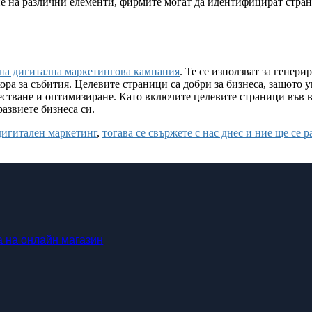
не на различни елементи, фирмите могат да идентифицират страни
на дигитална маркетингова кампания
. Те се използват за генер
ра за събития. Целевите страници са добри за бизнеса, защото 
тестване и оптимизиране. Като включите целевите страници във 
развиете бизнеса си.
 дигитален маркетинг
,
тогава се свържете с нас днес и ние ще се 
 на онлайн магазин