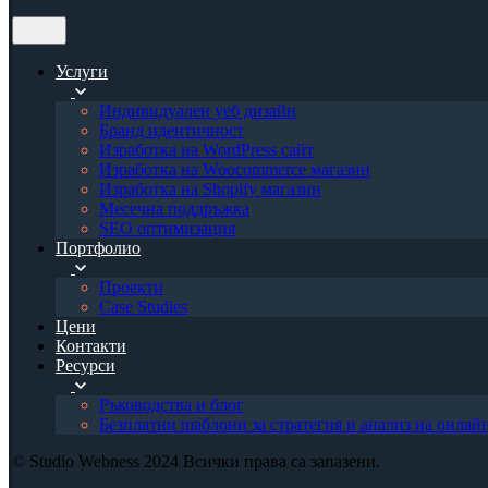
Услуги
Индивидуален уеб дизайн
Бранд идентичност
Изработка на WordPress сайт
Изработка на Woocommerce магазин
Изработка на Shopify магазин
Месечна поддръжка
SEO оптимизация
Портфолио
Проекти
Case Studies
Цени
Контакти
Ресурси
Ръководства и блог
Безплатни шаблони за стратегия и анализ на онлай
© Studio Webness 2024 Всички права са запазени.