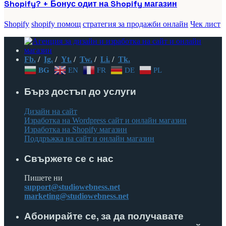
Shopify? + Бонус одит на Shopify магазин
Shopify
shopify помощ
стратегия за продажби онлайн
Чек лист
Fb.
/
Ig.
/
Yt.
/
Tw.
/
Li.
/
Tk.
BG
EN
FR
DE
PL
Бърз достъп до услуги
Дизайн на сайт
Изработка на Wordpress сайт и онлайн магазин
Изработка на Shopify магазин
Поддръжка на сайт и онлайн магазин
Свържете се с нас
Пишете ни
support@studiowebness.net
marketing@studiowebness.net
Абонирайте се, за да получавате