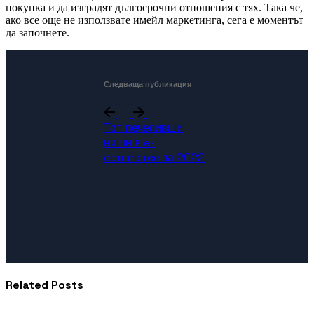
покупка и да изградят дългосрочни отношения с тях. Така че,
ако все още не използвате имейл маркетинга, сега е моментът
да започнете.
Следваща публикация
Топ печеливши
ниши в e-
commerce за 2022
Related Posts