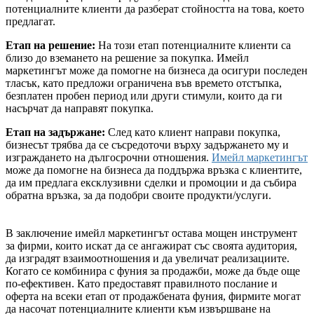
потенциалните клиенти да разберат стойността на това, което
предлагат.
Етап на решение:
На този етап потенциалните клиенти са
близо до вземането на решение за покупка. Имейл
маркетингът може да помогне на бизнеса да осигури последен
тласък, като предложи ограничена във времето отстъпка,
безплатен пробен период или други стимули, които да ги
насърчат да направят покупка.
Етап на задържане:
След като клиент направи покупка,
бизнесът трябва да се съсредоточи върху задържането му и
изграждането на дългосрочни отношения.
Имейл маркетингът
може да помогне на бизнеса да поддържа връзка с клиентите,
да им предлага ексклузивни сделки и промоции и да събира
обратна връзка, за да подобри своите продукти/услуги.
В заключение имейл маркетингът остава мощен инструмент
за фирми, които искат да се ангажират със своята аудитория,
да изградят взаимоотношения и да увеличат реализациите.
Когато се комбинира с фуния за продажби, може да бъде още
по-ефективен. Като предоставят правилното послание и
оферта на всеки етап от продажбената фуния, фирмите могат
да насочат потенциалните клиенти към извършване на