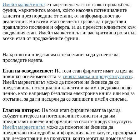
Имейл маркетингът
е съществена част от всяка продажбена
фуния, маркетингов модел, който насочва потенциалните
клиенти през поредица от етапи, от информираност до
реализация. На всеки етап бизнесът трябва да предостави
правилното послание и оферта, за да премести клиентите към
следващия етап. Имейл маркетингът играе критична роля във
всеки етап от продажбените фунии.
На кратко ви представям и тези етапи за да успеете да
проследите идеята.
Етап на осведоменост:
На този етап фирмите имат за цел да
повишат осведомеността за
своята марка и продукти/услуги
.
Имейл маркетингът може да помогне на бизнеса да се
представи на потенциални клиенти и да им предложи нещо
ценно, като например безплатна електронна книга или код за
отстъпка, за да ги насърчи да се запишат в имейл списъка.
Етап на интерес:
На този етап фирмите имат за цел да
събудят интереса на потенциалните клиенти и да им
предоставят повече информация за своите продукти/услуги.
Имейл маркетингът
може да помогне на бизнеса да
предостави по-подробна информация, като казуси, препоръки
или демонстрации на продукти, които могат да помогнат на