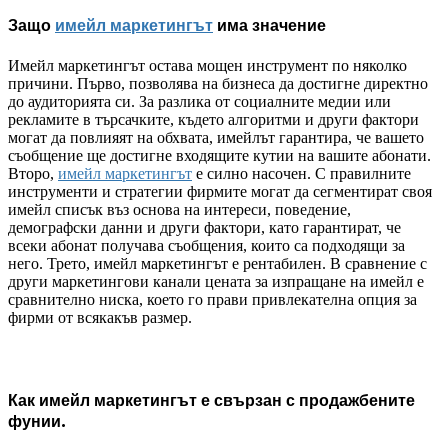
Защо
имейл маркетингът
има значение
Имейл маркетингът остава мощен инструмент по няколко
причини. Първо, позволява на бизнеса да достигне директно
до аудиторията си. За разлика от социалните медии или
рекламите в търсачките, където алгоритми и други фактори
могат да повлияят на обхвата, имейлът гарантира, че вашето
съобщение ще достигне входящите кутии на вашите абонати.
Второ,
имейл маркетингът
е силно насочен. С правилните
инструменти и стратегии фирмите могат да сегментират своя
имейл списък въз основа на интереси, поведение,
демографски данни и други фактори, като гарантират, че
всеки абонат получава съобщения, които са подходящи за
него. Трето, имейл маркетингът е рентабилен. В сравнение с
други маркетингови канали цената за изпращане на имейл е
сравнително ниска, което го прави привлекателна опция за
фирми от всякакъв размер.
Как имейл маркетингът е свързан с продажбените
фунии.