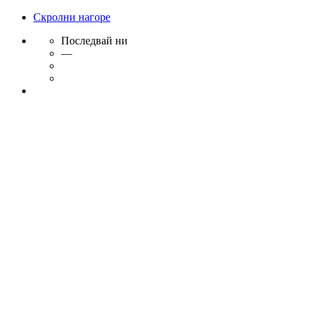
Скролни нагоре
Последвай ни
—
Skip
to
content