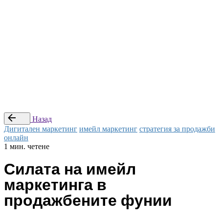
© Studio Webness 2024 Всички права са запазени.
Препоръчай приятел
|
Стани наш партньор
|
Условия за
ползване
Последвай ни
—
Заяви оферта
Назад
Дигитален маркетинг
имейл маркетинг
стратегия за продажби
онлайн
1 мин. четене
Силата на имейл
маркетинга в
продажбените фунии