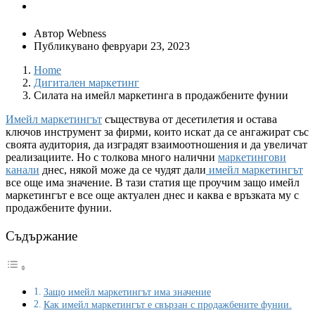
Автор
Webness
Публикувано
февруари 23, 2023
Home
Дигитален маркетинг
Силата на имейл маркетинга в продажбените фунии
Имейл маркетингът
съществува от десетилетия и остава
ключов инструмент за фирми, които искат да се ангажират със
своята аудитория, да изградят взаимоотношения и да увеличат
реализациите. Но с толкова много налични
маркетингови
канали
днес, някой може да се чудят дали
имейл маркетингът
все още има значение. В тази статия ще проучим защо имейл
маркетингът е все още актуален днес и каква е връзката му с
продажбените фунии.
Съдържание
Защо имейл маркетингът има значение
Как имейл маркетингът е свързан с продажбените фунии.