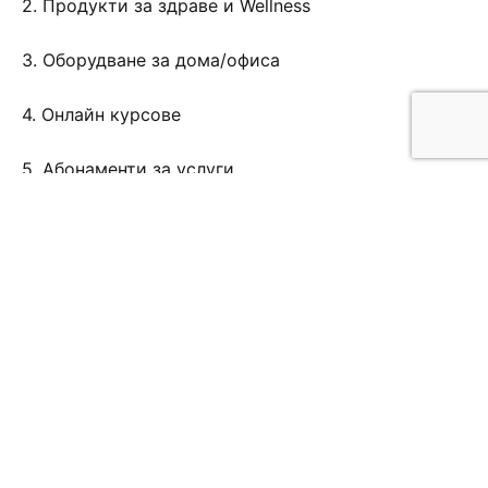
2. Продукти за здраве и Wellness
3. Оборудване за дома/офиса
4. Онлайн курсове
5. Абонаменти за услуги
Следваща
публикация
К
а
к
д
а