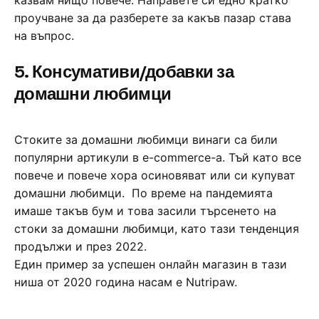
казвам нищо повече. Направете си едно кратко
проучване за да разберете за какъв пазар става
на въпрос.
5. Консумативи/добавки за
домашни любимци
Стоките за домашни любимци винаги са били
популярни артикули в e-commerce-a. Тъй като все
повече и повече хора осиновяват или си купуват
домашни любимци. По време на пандемията
имаше такъв бум и това засили търсенето на
стоки за домашни любимци, като тази тенденция
продължи и през 2022.
Един пример за успешен онлайн магазин в тази
ниша от 2020 година насам е Nutripaw.