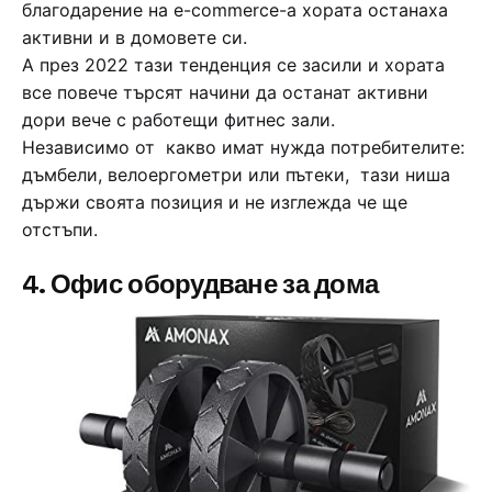
благодарение на e-commerce-a хората останаха
активни и в домовете си.
А през 2022 тази тенденция се засили и хората
все повече търсят начини да останат активни
дори вече с работещи фитнес зали.
Независимо от какво имат нужда потребителите:
дъмбели, велоергометри или пътеки, тази ниша
държи своята позиция и не изглежда че ще
отстъпи.
4. Офис оборудване за дома