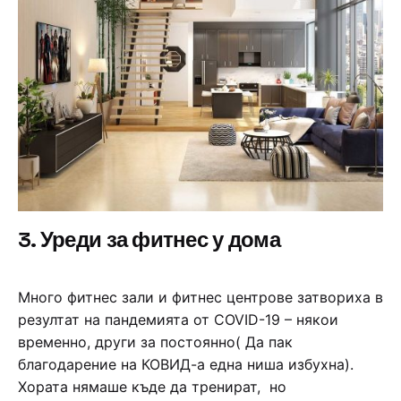
3. Уреди за фитнес у дома
Много фитнес зали и фитнес центрове затвориха в
резултат на пандемията от COVID-19 – някои
временно, други за постоянно( Да пак
благодарение на КОВИД-а една ниша избухна).
Хората нямаше къде да тренират, но