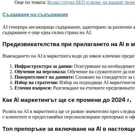
Още по темата:
Колко струва SEO и може ли вашият бизн
Създаване на съдържание
AI генерира ангажиращо съдържание, адаптирано за различни 
съдържание е още една силна страна на AI.
Предизвикателства при прилагането на AI в 
Въвеждането на AI в маркетинга води до някои ключови преди
Инфраструктура за данни:
Осигуряване на необходимите
Обучение на персонала:
Обучение на служителите да изп
Поверителност на данните:
Спазване на стандартите за 
Избор на стратегии:
Избор на подходящи AI маркетингов
Етични въпроси:
Разглеждане на етичните предизвикател
Как AI маркетингът ще се промени до 2024 г.
Ролята на AI в маркетинга ще се развие значително през следва
с клиентите и предоставяйки персонализирани препоръки и оф
Топ препоръки за включване на AI в настоящ