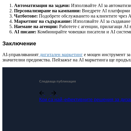
Автоматизация на задачи:
Използвайте AI за автоматизи
Персонализиране на кампании:
Внедрете AI платформи 
Чатботове:
Подобрете обслужването на клиентите чрез A
Маркетинг на съдържание:
Използвайте AI за създаван
Наемане на агенции:
Работете с агенции, прилагащи AI в
AI писане:
Комбинирайте човешки писатели и AI системи
Заключение
AI-управляваният
дигитален маркетинг
е мощен инструмент за 
значителни предимства. Пейзажът на AI маркетинга ще продължи
Следваща публикация
Кои са най-ефективните решения за диза