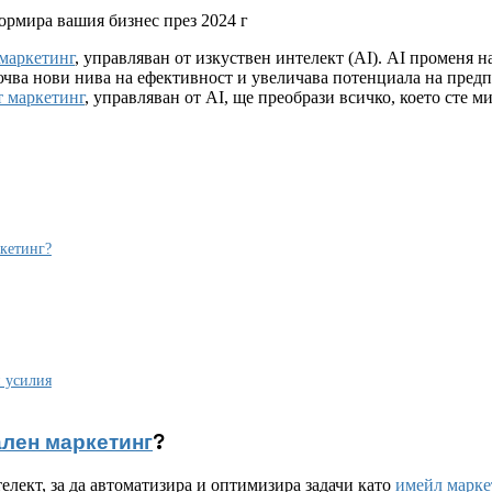
ормира вашия бизнес през 2024 г
маркетинг
, управляван от изкуствен интелект (AI). AI променя н
чва нови нива на ефективност и увеличава потенциала на предпр
т маркетинг
, управляван от AI, ще преобрази всичко, което сте м
ркетинг?
и усилия
ален маркетинг
?
елект, за да автоматизира и оптимизира задачи като
имейл марке