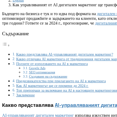
Digital
Как управляваният от AI дигитален маркетинг ще трансф
Бъдещето на бизнеса е тук и то идва под формата на
дигитален 
оптимизират продажбите и задържането на клиенти, като отклю
три години? Гответе се за 2024 г., прогнозираме, че
дигиталния
Съдържание
Какво представлява AI-управляваният дигитален маркетинг?
Какво отличава AI маркетинга от традиционния дигитален ма
Ползите от използването на AI в маркетинга
Google Ads
SEO оптимизация
Създаване на съдържание
Предизвикателства при прилагането на AI в маркетинга
Как AI маркетингът ще се промени до 2024 г.
Топ препоръки за включване на AI в настоящите маркетингов
Заключение
Какво представлява
AI-управляваният дигит
AI-управляваният дигитален маркетинг
използва изкуствен инт