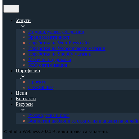
Услуги
Индивидуален уеб дизайн
Бранд идентичност
Изработка на WordPress сайт
Изработка на Woocommerce магазин
Изработка на Shopify магазин
Месечна поддръжка
SEO оптимизация
Портфолио
Проекти
Case Studies
Цени
Контакти
Ресурси
Ръководства и блог
Безплатни шаблони за стратегия и анализ на онлай
© Studio Webness 2024 Всички права са запазени.