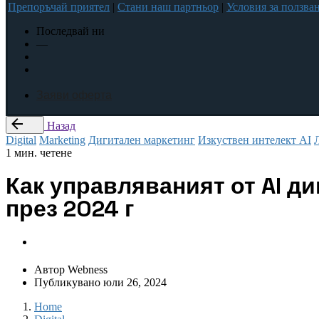
Препоръчай приятел
|
Стани наш партньор
|
Условия за ползва
Последвай ни
—
Заяви оферта
Назад
Digital
Marketing
Дигитален маркетинг
Изкуствен интелект AI
1 мин. четене
Как управляваният от AI д
през 2024 г
Автор
Webness
Публикувано
юли 26, 2024
Home