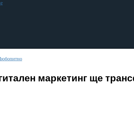
не
Любопитно
игитален маркетинг ще тра