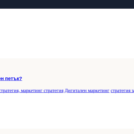
ен петък?
стратегия, маркетинг стратегия
Дигитален маркетинг
стратегия 