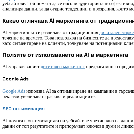
уебсайтове. Той помага да се насочи аудиторията по-ефективно,
анализира данни, за да открие тенденции и прозрения, които м
Какво отличава AI маркетинга от традиционн
AI маркетингът се различава от традиционния
дигитален марке
течение на времето. Това позволява на бизнесите да предостав
като сегментиране на клиенти, точкуване на потенциални клие
Ползите от използването на AI в маркетинга
AI-управляваният
дигитален маркетинг
предлага много предим
Google Ads
Google Ads
използва AI за оптимизиране на кампании в търсач
реклами увеличават трафика и реализациите.
SEO оптимизация
AI помага в оптимизацията на уебсайтове чрез анализ на данн
данни от топ резултатите и препоръчват ключови думи и линко