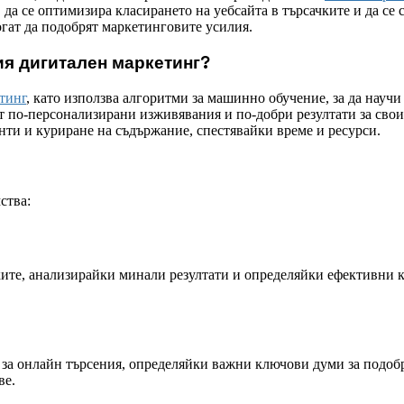
 да се оптимизира класирането на уебсайта в търсачките и да се
огат да подобрят маркетинговите усилия.
ия дигитален маркетинг?
тинг
, като използва алгоритми за машинно обучение, за да нау
ят по-персонализирани изживявания и по-добри резултати за сво
нти и куриране на съдържание, спестявайки време и ресурси.
ства:
ките, анализирайки минали резултати и определяйки ефективни
и за онлайн търсения, определяйки важни ключови думи за подо
ве.