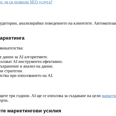
ес да си позволи SEO услуга?
аудитории, анализирайки поведението на клиентите. Автоматиза
маркетинга
звикателства:
 данни за AI алгоритмите.
олзват AI инструменти ефективно.
съхранение и анализ на данни.
и стратегии.
ства при използването на AI.
щите три години. AI ще се използва за създаване на цели
маркети
ерти.
ите маркетингови усилия