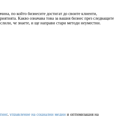
ачина, по който бизнесите достигат до своите клиенти,
иятията. Какво означава това за вашия бизнес през следващите
ислили, че знаете, и ще направи стари методи неуместни.
тинг
,
управление на социални медии
и оптимизация на