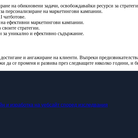
ране на обикновени задачи, освобождавайки ресурси за стратеги
за персонализиране на маркетингови кампании.
I чатботове.
е на ефективни маркетингови кампании.
 своите стратегии.
 за уникално и ефективно съдържание.
достигане и ангажиране на клиенти. Въпреки предизвикателстват
 да се променя и развива през следващите няколко години, и би
йн и изработка на уебсайт според изследвания