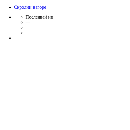
Скролни нагоре
Последвай ни
—
Skip
to
content