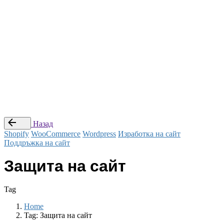
© Studio Webness 2024 Всички права са запазени.
Препоръчай приятел
|
Стани наш партньор
|
Условия за
ползване
Последвай ни
—
Заяви оферта
Назад
Shopify
WooCommerce
Wordpress
Изработка на сайт
Поддръжка на сайт
Защита на сайт
Tag
Home
Tag: Защита на сайт