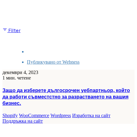
Показани са 1-3 от 3 резултата
Filter
Публикувано от
Webness
декември 4, 2023
1 мин. четене
Защо да изберете дългосрочен уебпартньор, който
да работи съвместстно за разрастването на вашия
бизнес.
Shopify
WooCommerce
Wordpress
Изработка на сайт
Поддръжка на сайт