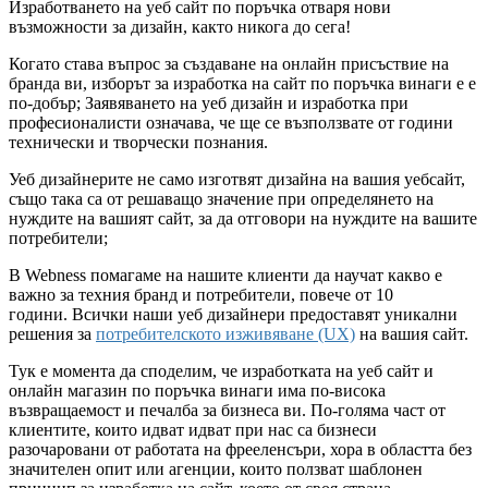
Изработването на уеб сайт по поръчка отваря нови
възможности за дизайн, както никога до сега!
Когато става въпрос за създаване на онлайн присъствие на
бранда ви, изборът за изработка на сайт по поръчка винаги е е
по-добър; Заявяването на уеб дизайн и изработка при
професионалисти означава, че ще се възползвате от години
технически и творчески познания.
Уеб дизайнерите не само изготвят дизайна на вашия уебсайт,
също така са от решаващо значение при определянето на
нуждите на вашият сайт, за да отговори на нуждите на вашите
потребители;
В Webness помагаме на нашите клиенти да научат какво е
важно за техния бранд и потребители, повече от 10
години. Всички наши уеб дизайнери предоставят уникални
решения за
потребителското изживяване (UX)
на вашия сайт.
Тук е момента да споделим, че изработката на уеб сайт и
онлайн магазин по поръчка винаги има по-висока
възвращаемост и печалба за бизнеса ви. По-голяма част от
клиентите, които идват идват при нас са бизнеси
разочаровани от работата на фрееленсъри, хора в областта без
значителен опит или агенции, които ползват шаблонен