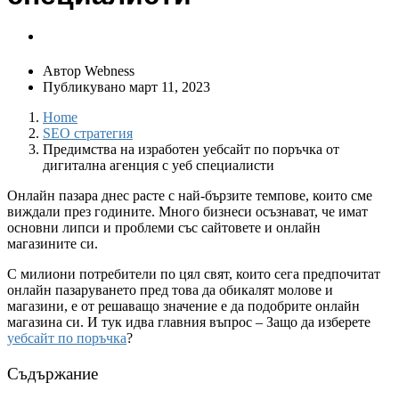
Автор
Webness
Публикувано
март 11, 2023
Home
SEO стратегия
Предимства на изработен уебсайт по поръчка от
дигитална агенция с уеб специалисти
Онлайн пазара днес расте с най-бързите темпове, които сме
виждали през годините. Много бизнеси осъзнават, че имат
основни липси и проблеми със сайтовете и онлайн
магазините си.
С милиони потребители по цял свят, които сега предпочитат
онлайн пазаруването пред това да обикалят молове и
магазини, е от решаващо значение е да подобрите онлайн
магазина си. И тук идва главния въпрос – Защо да изберете
уебсайт по поръчка
?
Съдържание