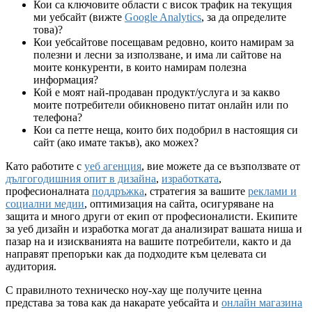
Кои са ключовите области с висок трафик на текущия
ми уебсайт (вижте
Google Analytics
, за да определите
това)?
Кои уебсайтове посещавам редовно, които намирам за
полезни и лесни за използване, и има ли сайтове на
моите конкуренти, в които намирам полезна
информация?
Кой е моят най-продаван продукт/услуга и за какво
моите потребители обикновено питат онлайн или по
телефона?
Кои са петте неща, които бих подобрил в настоящия си
сайт (ако имате такъв), ако можех?
Като работите с
уеб агенция
, вие можете да се възползвате от
дългогодишния опит в дизайна
,
изработката
,
професионалната
поддръжка
, стратегия за вашите
реклами и
социални медии
, оптимизация на сайта, осигуряване на
защита и много други от екип от професионалисти. Екипите
за уеб дизайн и изработка могат да анализират вашата ниша и
пазар на и изискванията на вашите потребители, както и да
направят препоръки как да подходите към целевата си
аудитория.
С правилното техническо ноу-хау ще получите ценна
представа за това как да накарате уебсайта и
онлайн магазина