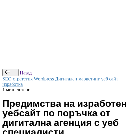
© Studio Webness 2024 Всички права са запазени.
Препоръчай приятел
|
Стани наш партньор
|
Условия за
ползване
Последвай ни
—
Заяви оферта
Назад
SEO стратегия
Wordpress
Дигитален маркетинг
уеб сайт
изработка
1 мин. четене
Предимства на изработен
уебсайт по поръчка от
дигитална агенция с уеб
специалисти