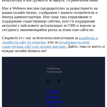
калкулатори и инструменти за оферти. Ограничения няма!
Ние в Webness мислим предварително за разрастването на
вашия онлайн бизнес, съобразени с вашите потребители и
бекенд администратори. Ние също така управляваме и
поддържаме съществуващи сайтове, като ги поддържаме
актуални с най-новите актуализации за CMS и версии за
сигурност, минимизирайки риска за атаки към сайта ви.
Свържете се с нас за безплатна консултация за
изработка и
дизайн на сайт по поръчка
, или за
поддръжка на вече
съществуващ сайт или онлайн магазин.
Дайте, това от което се
нуждае онлайн бизнеса ви!
Следваща
публикация
Спират
Google
Analytics
3! Сега