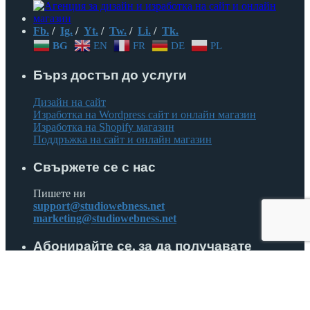
Fb.
/
Ig.
/
Yt.
/
Tw.
/
Li.
/
Tk.
BG
EN
FR
DE
PL
Бърз достъп до услуги
Дизайн на сайт
Изработка на Wordpress сайт и онлайн магазин
Изработка на Shopify магазин
Поддръжка на сайт и онлайн магазин
Свържете се с нас
Пишете ни
support@studiowebness.net
marketing@studiowebness.net
Абонирайте се, за да получавате
препоръки и съвети за вашия онлайн
бизнес.