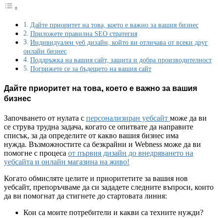
Дайте приоритет на това, което е важно за вашия бизнес
Приложете правилна SEO стратегия
Индивидуален уеб дизайн, който ви отличава от всеки друг
онлайн бизнес
Поддръжка на вашия сайт, защита и добра производителност
Погрижете се за бъдещето на вашия сайт
Дайте приоритет на това, което е важно за вашия
бизнес
Започването от нулата с
персонализиран уебсайт
може да ви
се струва трудна задача, когато се опитвате да направите
списък, за да определите от какво вашия бизнес има
нужда. Възможностите са безкрайни и Webness може да ви
помогне с процеса
от първия дизайн до внедряването на
уебсайта и онлайн магазина на живо!
Когато обмисляте целите и приоритетите за вашия нов
уебсайт, препоръчваме да си зададете следните въпроси, които
да ви помогнат да стигнете до стартовата линия:
Кои са моите потребители и какви са техните нужди?