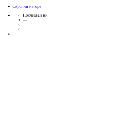
Скролни нагоре
Последвай ни
—
Skip
to
content