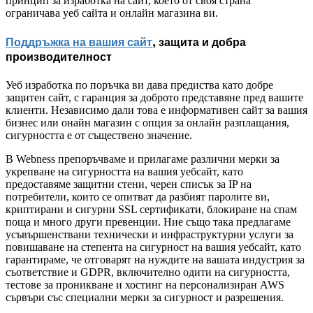
принцип за изработка на сайт, което от своя страна
ограничава уеб сайта и онлайн магазина ви.
Поддръжка на вашия сайт
, защита и добра
производителност
Уеб изработка по поръчка ви дава предиства като добре
защитен сайт, с гаранция за доброто представяне пред вашите
клиенти. Независимо дали това е информативен сайт за вашия
бизнес или онайн магазин с опция за онлайн разплащания,
сигурността е от съществено значение.
В Webness препоръчваме и прилагаме различни мерки за
укрепване на сигурността на вашия уебсайт, като
предоставяме защитни стени, черен списък за IP на
потребители, които се опитват да разбият паролите ви,
криптирани и сигурни SSL сертификати, блокиране на спам
поща и много други превенции. Ние също така предлагаме
усъвършенствани технически и инфраструктурни услуги за
повишаване на степента на сигурност на вашия уебсайт, като
гарантираме, че отговарят на нуждите на вашата индустрия за
съответствие и GDPR, включително одити на сигурността,
тестове за проникване и хостинг на персонализиран AWS
сървъри със специални мерки за сигурност и разрешения.