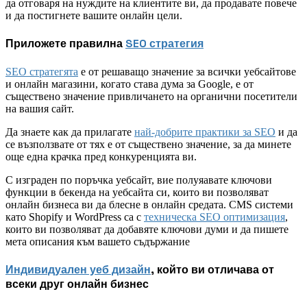
да отговаря на нуждите на клиентите ви, да продавате повече
и да постигнете вашите онлайн цели.
Приложете правилна
SEO стратегия
SEO стратегята
е от решаващо значение за всички уебсайтове
и онлайн магазини, когато става дума за Google, е от
съществено значение привличането на органични посетители
на вашия сайт.
Да знаете как да прилагате
най-добрите практики за SEO
и да
се възползвате от тях е от съществено значение, за да минете
още една крачка пред конкуренцията ви.
С изграден по поръчка уебсайт, вие полуяавате ключови
функции в бекенда на уебсайта си, които ви позволяват
онлайн бизнеса ви да блесне в онлайн средата. CMS системи
като Shopify и WordPress са с
техническа SEO оптимизация
,
които ви позволяват да добавяте ключови думи и да пишете
мета описания към вашето съдържание
Индивидуален уеб дизайн
, който ви отличава от
всеки друг онлайн бизнес