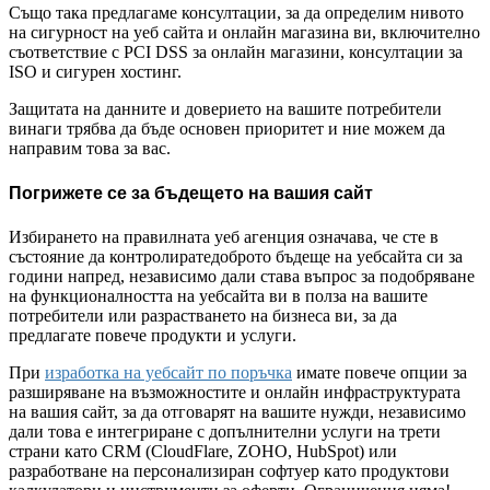
Също така предлагаме консултации, за да определим нивото
на сигурност на уеб сайта и онлайн магазина ви, включително
съответствие с PCI DSS за онлайн магазини, консултации за
ISO и сигурен хостинг.
Защитата на данните и доверието на вашите потребители
винаги трябва да бъде основен приоритет и ние можем да
направим това за вас.
Погрижете се за бъдещето на вашия сайт
Избирането на правилната уеб агенция означава, че сте в
състояние да контролиратедоброто бъдеще на уебсайта си за
години напред, независимо дали става въпрос за подобряване
на функционалността на уебсайта ви в полза на вашите
потребители или разрастването на бизнеса ви, за да
предлагате повече продукти и услуги.
При
изработка на уебсайт по поръчка
имате повече опции за
разширяване на възможностите и онлайн инфраструктурата
на вашия сайт, за да отговарят на вашите нужди, независимо
дали това е интегриране с допълнителни услуги на трети
страни като CRM (CloudFlare, ZOHO, HubSpot) или
разработване на персонализиран софтуер като продуктови