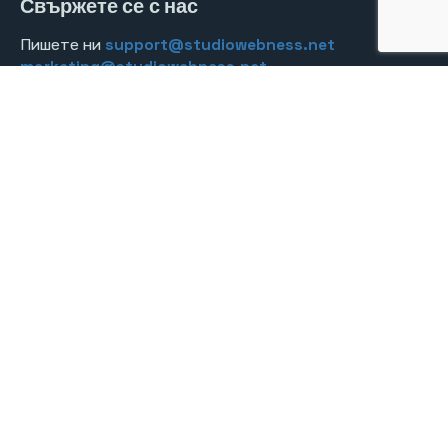
Свържете се с нас
Пишете ни
support@studiowebness.net
marketing@studiowebness.net
Абонирайте се, за да получавате
препоръки и съвети за вашия онлайн
бизнес.
Съгласен съм с получаването на имейли и
проследяването за по-добро потребителско изживяване.