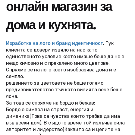
онлайн магазин за
дома и кухнята.
Изработка на лого и бранд идентичност
. Тук
клиента се довери изцяло на нас като
единственото условие което имаше беше да не е
нещо кичозно и с прекалено много цветове.
Спряхме се на лого което изобразява дома и е
семпло.
решението за цветовете не беше голямо
предизвикателство тъй като визията вече беше
ясна.
За това се спряхме на бордо и бежав:
Бордо е символ на страст, енергия и
диманика(Това са чувства които трябва да има
във всеки дом). В същото време той излъчва сила
авторитет и лидерство(Каквито са и целите на