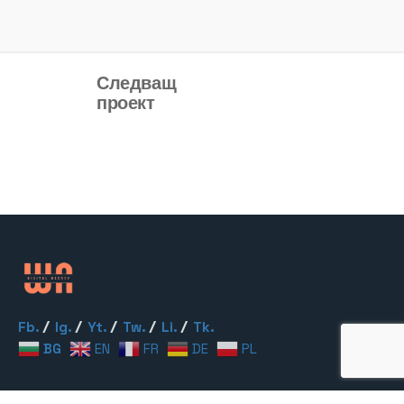
Следващ
проект
Проект: Изработка и
дизайн на лого и
изграждане на бранд
Fb.
/
Ig.
/
Yt.
/
Tw.
/
Li.
/
Tk.
BG
EN
FR
DE
PL