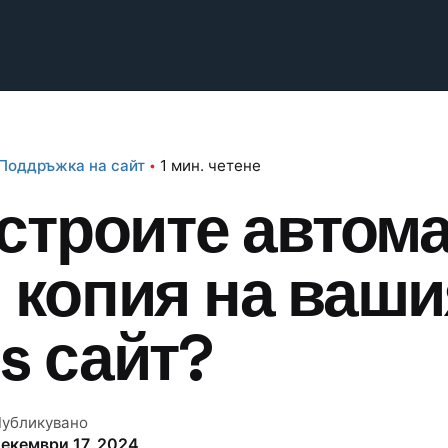
Поддръжка на сайт
1 мин. четене
астроите автом
 копия на ваши
s сайт?
убликувано
екември 17, 2024