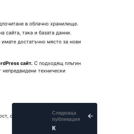
едпочитане в облачно хранилище.
а сайта, така и базата данни.
че имате достатъчно място за нови
rdPress сайт.
С подходящ плъгин
т непредвидени технически
Следваща
ст, стабилност и ефективност.
публикация
К