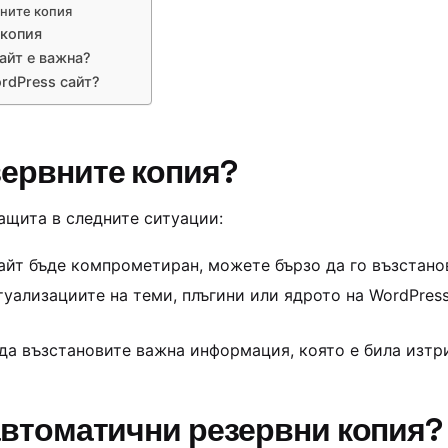
вните копия
 копия
айт е важна?
rdPress сайт?
зервните копия?
ащита в следните ситуации:
сайт бъде компрометиран, можете бързо да го възстано
туализациите на теми, плъгини или ядрото на WordPres
да възстановите важна информация, която е била изтр
автоматични резервни копия?