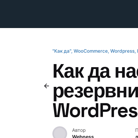
"Как да"
WooCommerce
Wordpress
Как да н
резервни
WordPres
Автор
П
Webness
д