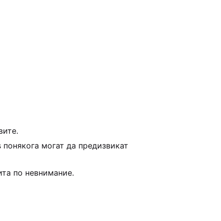
вите.
s понякога могат да предизвикат
ита по невнимание.