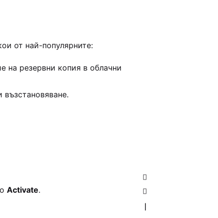
кои от най-популярните:
ие на резервни копия в облачни
и възстановяване.
то
Activate
.
—