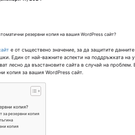
втоматични резервни копия на вашия WordPress сайт?
сайт
е от съществено значение, за да защитите данните
шки. Един от най-важните аспекти на поддръжката на у
яват лесно да възстановите сайта в случай на проблем.
и копия за вашия WordPress сайт.
зервни копия?
т за резервни копия
плъгина
вни копия