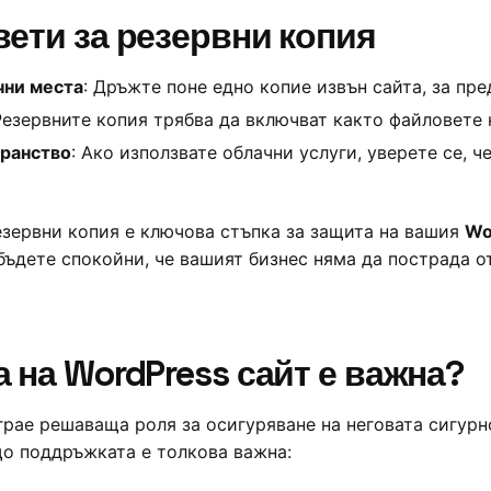
ети за резервни копия
чни места
: Дръжте поне едно копие извън сайта, за пр
Резервните копия трябва да включват както файловете н
транство
: Ако използвате облачни услуги, уверете се, 
зервни копия е ключова стъпка за защита на вашия
Wo
бъдете спокойни, че вашият бизнес няма да пострада о
на WordPress сайт е важна?
рае решаваща роля за осигуряване на неговата сигурно
о поддръжката е толкова важна: