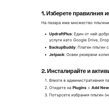
1.
Изберете правилния и
На пазара има множество плъгини,
UpdraftPlus
: Един от най-доб
услуги като Google Drive, Drop
BackupBuddy
: Платен плъгин 
Jetpack
: Освен резервни копи
2.
Инсталирайте и актив
Влезте в административния па
Отидете на
Plugins
>
Add New
Потърсете избрания плъгин (н