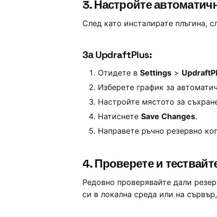
3.
Настройте автоматич
След като инсталирате плъгина, с
За UpdraftPlus:
Отидете в
Settings
>
UpdraftP
Изберете график за автомати
Настройте мястото за съхранен
Натиснете
Save Changes
.
Направете ръчно резервно коп
4.
Проверете и тествайт
Редовно проверявайте дали резерв
си в локална среда или на сървър,