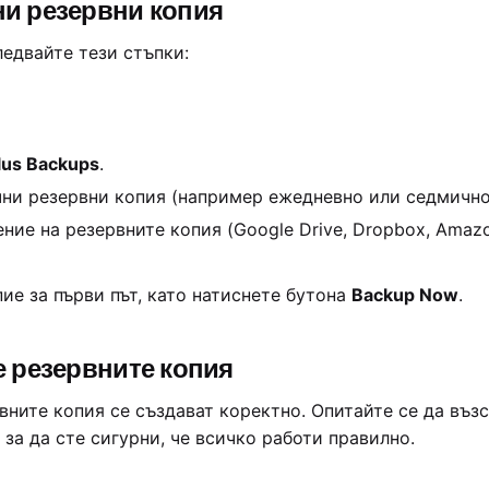
ни резервни копия
ледвайте тези стъпки:
lus Backups
.
чни резервни копия (например ежедневно или седмично
ие на резервните копия (Google Drive, Dropbox, Amazon
ие за първи път, като натиснете бутона
Backup Now
.
е резервните копия
ните копия се създават коректно. Опитайте се да възс
 за да сте сигурни, че всичко работи правилно.