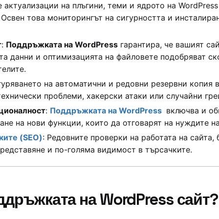
 актуализации на плъгини, теми и ядрото на WordPress
 Освен това мониторингът на сигурността и инсталира
т
:
Поддръжката на WordPress
гарантира, че вашият сай
та данни и оптимизацията на файловете подобряват ск
елите.
гуряването на автоматични и редовни резервни копия 
технически проблеми, хакерски атаки или случайни гре
ционалност
:
Поддръжката на WordPress
включва и об
ане на нови функции, които да отговарят на нуждите н
ките (SEO)
: Редовните проверки на работата на сайта,
редставяне и по-голяма видимост в търсачките.
ддръжката на WordPress сайт?