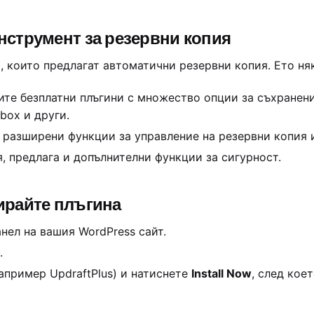
нструмент за резервни копия
 които предлагат автоматични резервни копия. Ето ня
рите безплатни плъгини с множество опции за съхранен
box и други.
с разширени функции за управление на резервни копия 
я, предлага и допълнителни функции за сигурност.
ирайте плъгина
нел на вашия WordPress сайт.
.
апример UpdraftPlus) и натиснете
Install Now
, след кое