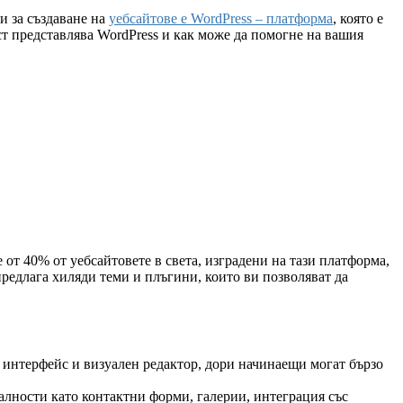
и за създаване на
уебсайтове е WordPress – платформа
, която е
ст представлява WordPress и как може да помогне на вашия
е от 40% от уебсайтовете в света, изградени на тази платформа,
предлага хиляди теми и плъгини, които ви позволяват да
н интерфейс и визуален редактор, дори начинаещи могат бързо
алности като контактни форми, галерии, интеграция със