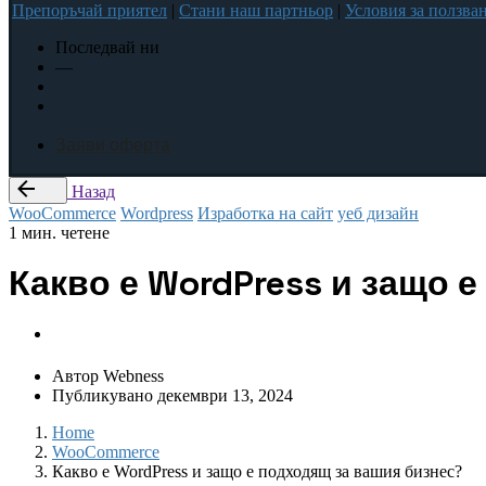
Препоръчай приятел
|
Стани наш партньор
|
Условия за ползва
Последвай ни
—
Заяви оферта
Назад
WooCommerce
Wordpress
Изработка на сайт
уеб дизайн
1 мин. четене
Какво е WordPress и защо 
Автор
Webness
Публикувано
декември 13, 2024
Home
WooCommerce
Какво е WordPress и защо е подходящ за вашия бизнес?