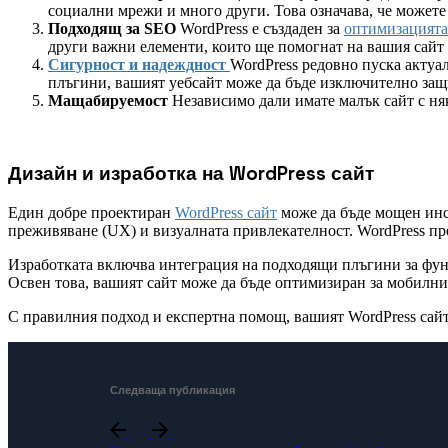
социални мрежи и много други. Това означава, че можете 
Подходящ за SEO
WordPress е създаден за
оптимизацията
други важни елементи, които ще помогнат на вашия сайт д
Сигурност и надеждност
WordPress редовно пуска актуа
плъгини, вашият уебсайт може да бъде изключително защ
Мащабируемост
Независимо дали имате малък сайт с ня
Дизайн и изработка на WordPress сайт
Един добре проектиран
WordPress сайт
може да бъде мощен инс
преживяване (UX) и визуалната привлекателност. WordPress пр
Изработката включва интеграция на подходящи плъгини за фун
Освен това, вашият сайт може да бъде оптимизиран за мобилни 
С правилния подход и експертна помощ, вашият WordPress сайт
Следваща публикация