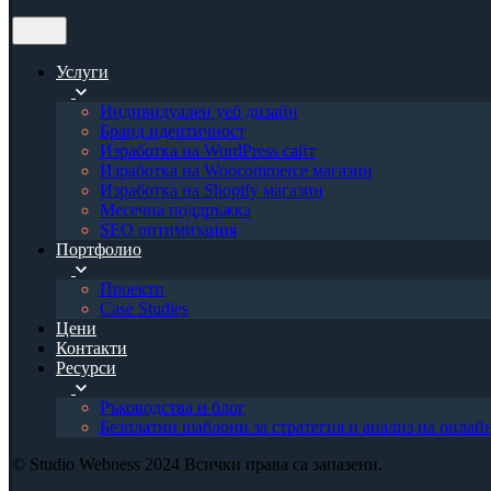
Услуги
Индивидуален уеб дизайн
Бранд идентичност
Изработка на WordPress сайт
Изработка на Woocommerce магазин
Изработка на Shopify магазин
Месечна поддръжка
SEO оптимизация
Портфолио
Проекти
Case Studies
Цени
Контакти
Ресурси
Ръководства и блог
Безплатни шаблони за стратегия и анализ на онлай
© Studio Webness 2024 Всички права са запазени.