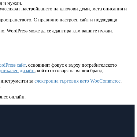
нд и нужди.
 улесняват настройването на ключови думи, мета описания и
пространството. С правилно настроен сайт и подходящи
о, WordPress може да се адаптира към вашите нужди.
rdPress сайт
, основният фокус е върху потребителското
 уникален дизайн
, който отговаря на вашия бранд.
 инструменти за
електронна търговия като WooCommerce
.
.
знес онлайн.