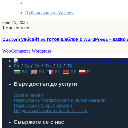
Публикувано от
Webness
юли 15, 2025
1 мин. четене
Custom уебсайт vs готов шаблон с WordPress – какво 
WooCommerce
Wordpress
Fb.
/
Ig.
/
Yt.
/
Tw.
/
Li.
/
Tk.
BG
EN
FR
DE
PL
Бърз достъп до услуги
Дизайн на сайт
Изработка на Wordpress сайт и онлайн магазин
Изработка на Shopify магазин
Поддръжка на сайт и онлайн магазин
Свържете се с нас