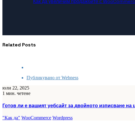
Как да увеличим продажбите с WooCommerce
Related Posts
Публикувано от
Webness
юли 22, 2025
1 мин. четене
Готов ли е вашият уебсайт за двойното изписване на ц
"Как да"
WooCommerce
Wordpress