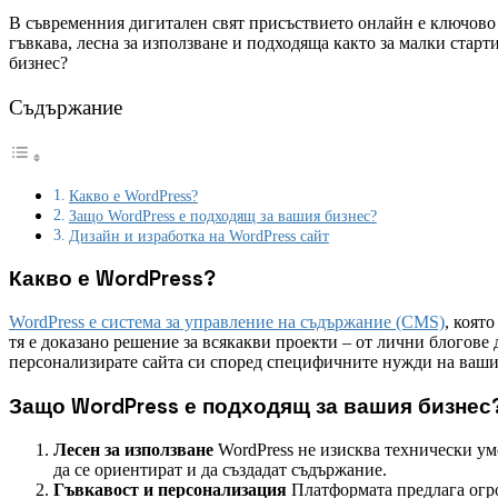
В съвременния дигитален свят присъствието онлайн е ключово 
гъвкава, лесна за използване и подходяща както за малки стар
бизнес?
Съдържание
Какво е WordPress?
Защо WordPress е подходящ за вашия бизнес?
Дизайн и изработка на WordPress сайт
Какво е WordPress?
WordPress е система за управление на съдържание (CMS)
, коят
тя е доказано решение за всякакви проекти – от лични блогове
персонализирате сайта си според специфичните нужди на ваши
Защо WordPress е подходящ за вашия бизнес
Лесен за използване
WordPress не изисква технически уме
да се ориентират и да създадат съдържание.
Гъвкавост и персонализация
Платформата предлага огро