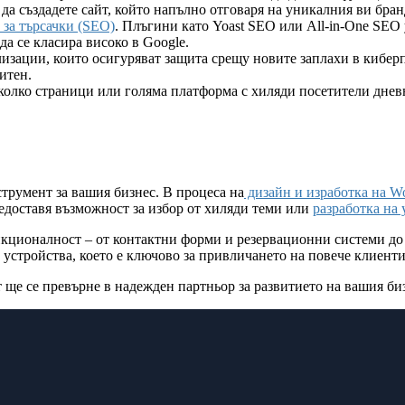
да създадете сайт, който напълно отговаря на уникалния ви бра
 за търсачки (SEO)
. Плъгини като Yoast SEO или All-in-One SEO
а се класира високо в Google.
лизации, които осигуряват защита срещу новите заплахи в кибер
итен.
колко страници или голяма платформа с хиляди посетители дневн
трумент за вашия бизнес. В процеса на
дизайн и изработка на Wo
едоставя възможност за избор от хиляди теми или
разработка на
кционалност – от контактни форми и резервационни системи до
устройства, което е ключово за привличането на повече клиенти
 ще се превърне в надежден партньор за развитието на вашия би