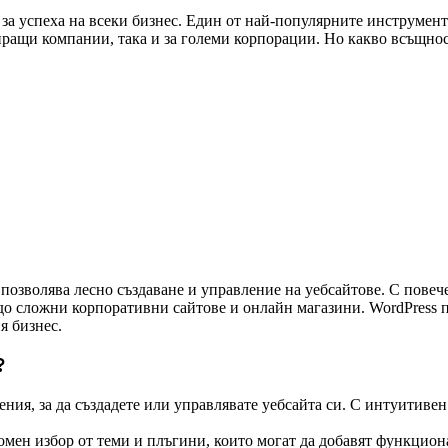
за успеха на всеки бизнес. Един от най-популярните инструмент
тиращи компании, така и за големи корпорации. Но какво всъщно
о позволява лесно създаване и управление на уебсайтове. С повеч
 до сложни корпоративни сайтове и онлайн магазини. WordPress 
я бизнес.
?
ния, за да създадете или управлявате уебсайта си. С интуитиве
мен избор от теми и плъгини, които могат да добавят функцион