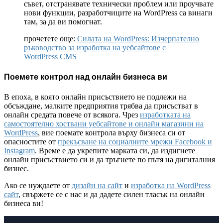
съвет, отстранявате технически проблем или проучвате
нови функции, разработчиците на WordPress са винаги
там, за да ви помогнат.
прочетете още:
Силата на WordPress: Изчерпателно
ръководство за изработка на уебсайтове с
WordPress CMS
Поемете контрол над онлайн бизнеса ви
В епоха, в която онлайн присъствието не подлежи на
обсъждане, малките предприятия трябва да присъстват в
онлайн средата повече от всякога. Чрез
изработката на
самостоятелно хоствани уебсайтове и онлайн магазини на
WordPress
, вие поемате контрола върху бизнеса си от
опасностите от
прекъсване на социалните мрежи Facebook и
Instagram
. Време е да укрепите марката си, да издигнете
онлайн присъствието си и да тръгнете по пътя на дигиталния
бизнес.
Ако се нуждаете от
дизайн на сайт
и
изработка на WordPress
сайт
, свържете се с нас и да дадете силен тласък на онлайн
бизнеса ви!