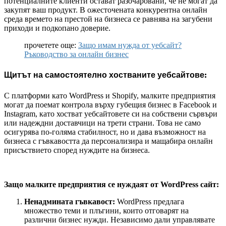
потенциалните клиенти остават разочаровани, че не могат да
закупят ваш продукт. В ожесточената конкурентна онлайн
среда времето на престой на бизнеса се равнява на загубени
приходи и подкопано доверие.
прочетете още:
Защо имам нужда от уебсайт?
Ръководство за онлайн бизнес
Щитът на самостоятелно хостваните уебсайтове:
С платформи като WordPress и Shopify, малките предприятия
могат да поемат контрола върху губещия бизнес в Facebook и
Instagram, като хостват уебсайтовете си на собствени сървъри
или надеждни доставчици на трети страни. Това не само
осигурява по-голяма стабилност, но и дава възможност на
бизнеса с гъвкавостта да персонализира и мащабира онлайн
присъствието според нуждите на бизнеса.
Защо малките предприятия се нуждаят от WordPress сайт:
Ненадмината гъвкавост:
WordPress предлага
множество теми и плъгини, които отговарят на
различни бизнес нужди. Независимо дали управлявате