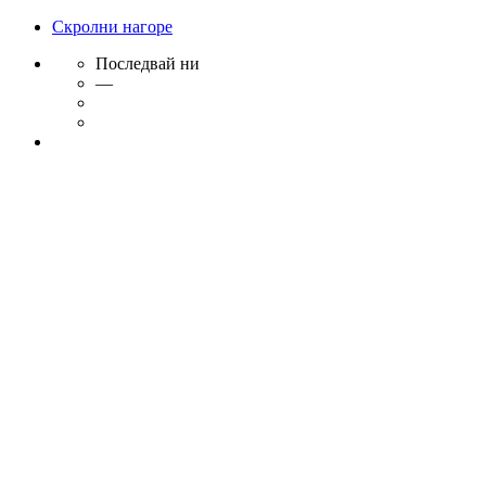
Скролни нагоре
Последвай ни
—
Skip
to
content