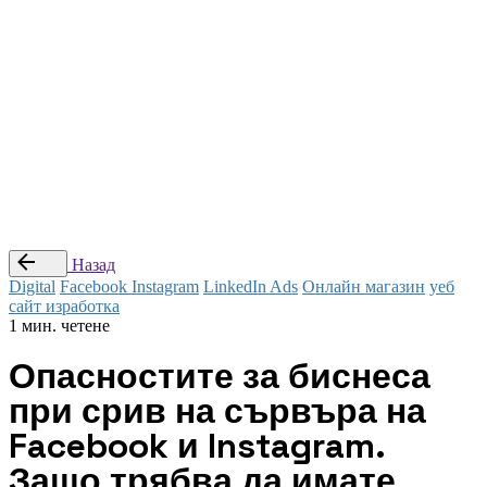
© Studio Webness 2024 Всички права са запазени.
Препоръчай приятел
|
Стани наш партньор
|
Условия за
ползване
Последвай ни
—
Заяви оферта
Назад
Digital
Facebook Instagram
LinkedIn Ads
Онлайн магазин
уеб
сайт изработка
1 мин. четене
Опасностите за биснеса
при срив на сървъра на
Facebook и Instagram.
Защо трябва да имате