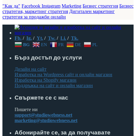
"Как да"
Facebook Instagram
Marketing
Бизнес стратегия
Бизнес
стратегия, маркетинг стратегия
Дигитален маркетинг
стратегия за продажби онлайн
Fb.
/
Ig.
/
Yt.
/
Tw.
/
Li.
/
Tk.
BG
EN
FR
DE
PL
Бърз достъп до услуги
Дизайн на сайт
Изработка на Wordpress сайт и онлайн магазин
Изработка на Shopify магазин
Поддръжка на сайт и онлайн магазин
Свържете се с нас
Пишете ни
support@studiowebness.net
marketing@studiowebness.net
Абонирайте се, за да получавате