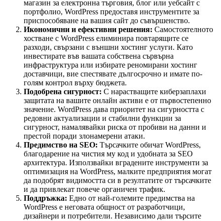
магазин за електронна търговия, блог или уебсайт с
портфолио, WordPress предоставя инструментите за
приспособяване на вашия сайт до съвършенство.
Икономични и ефективни решения:
Самостоятелното
хостване с WordPress елиминира повтарящите се
разходи, свързани с външни хостинг услуги. Като
инвестирате във вашата собствена сървърна
инфраструктура или избирате реномирани хостинг
доставчици, вие спестявате дългосрочно и имате по-
голям контрол върху бюджета.
Подобрена сигурност:
С нарастващите киберзаплахи
защитата на вашите онлайн активи е от първостепенно
значение. WordPress дава приоритет на сигурността с
редовни актуализации и стабилни функции за
сигурност, намалявайки риска от пробиви на данни и
престой поради злонамерени атаки.
Предимство на SEO:
Търсачките обичат WordPress,
благодарение на чистия му код и удобната за SEO
архитектура. Използвайки вградените инструменти за
оптимизация на WordPress, малките предприятия могат
да подобрят видимостта си в резултатите от търсачките
и да привлекат повече органичен трафик.
Поддръжка:
Едно от най-големите предимства на
WordPress е неговата общност от разработчици,
дизайнери и потребители. Независимо дали търсите