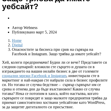
уебсайт?
Автор
Webness
Публикувано
март 5, 2024
Home
Digital
Опасностите за биснеса при срив на сървъра на
Facebook и Instagram. Защо трябва да имате уебсайт?
Хей, колеги предприемачи! Будни ли се вече? Представете си
следния сценарий: вложили сте сърцето и душата си в
изграждането на вашия онлайн бизнес в две от големите
социални мрежи Facebook и Instagram
, инвестирали сте в
маркетинг и най-накрая сте набрали сила в бизнес профилите
си. Но тогава се случва бедствие – сървър сървърът им се
срива и отнема дни да бъде възстановен! Какво се случва
тогава? Нека се потопим в хаоса, който настъпва, когато
сървърите се повредят и защо малките предприятия трябва да
приемат самостоятелно хоствани уебсайтове като WordPress,
за да защитят дигиталното си присъствие.