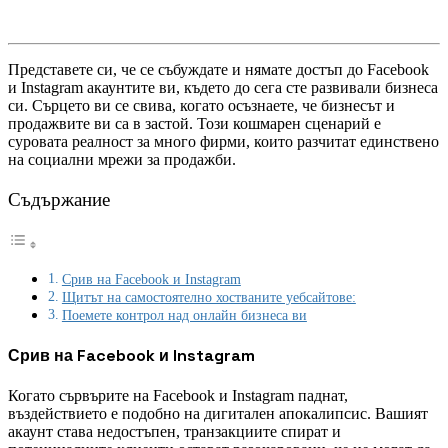
Представете си, че се събуждате и нямате достъп до Facebook
и Instagram акаунтите ви, където до сега сте развивали бизнеса
си. Сърцето ви се свива, когато осъзнаете, че бизнесът и
продажвите ви са в застой. Този кошмарен сценарий е
суровата реалност за много фирми, които разчитат единствено
на социални мрежи за продажби.
Съдържание
Срив на Facebook и Instagram
Щитът на самостоятелно хостваните уебсайтове:
Поемете контрол над онлайн бизнеса ви
Срив на Facebook и Instagram
Когато сървърите на Facebook и Instagram паднат,
въздействието е подобно на дигитален апокалипсис. Вашият
акаунт става недостъпен, транзакциите спират и