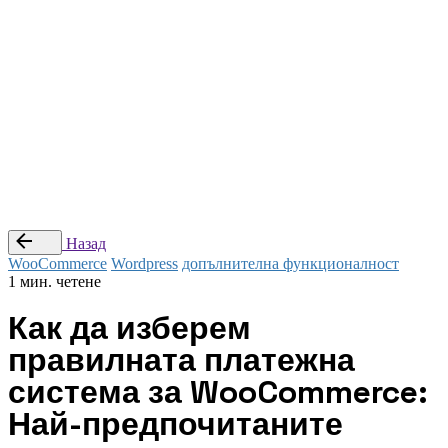
© Studio Webness 2024 Всички права са запазени.
Препоръчай приятел
|
Стани наш партньор
|
Условия за
ползване
Последвай ни
—
Заяви оферта
Назад
WooCommerce
Wordpress
допълнителна функционалност
1 мин. четене
Как да изберем
правилната платежна
система за WooCommerce:
Най-предпочитаните