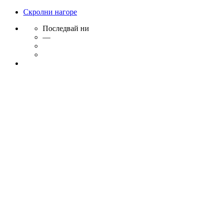
Скролни нагоре
Последвай ни
—
Skip
to
content