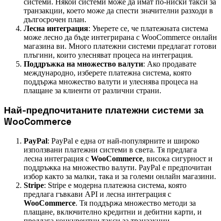
системи. Някои системи може да имат по-ниски такси за
транзакции, което може да спести значителни разходи в
дългосрочен план.
Лесна интеграция
: Уверете се, че платежната система
може лесно да бъде интегрирана с WooCommerce онлайн
магазина ви. Много платежни системи предлагат готови
плъгини, които улесняват процеса на интеграция.
Поддръжка на множество валути
: Ако продавате
международно, изберете платежна система, която
поддържа множество валути и улеснява процеса на
плащане за клиенти от различни страни.
Най-предпочитаните платежни системи за
WooCommerce
PayPal
: PayPal е една от най-популярните и широко
използвани платежни системи в света. Тя предлага
лесна интеграция с
WooCommerce
, висока сигурност и
поддръжка на множество валути. PayPal е предпочитан
избор както за малки, така и за големи онлайн магазини.
Stripe
: Stripe е модерна платежна система, която
предлага гъвкави API и лесна интеграция с
WooCommerce
. Тя поддържа множество методи за
плащане, включително кредитни и дебитни карти, и
предлага конкурентни такси за транзакции.