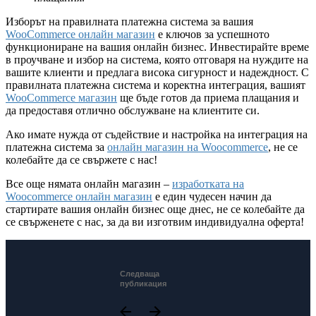
Изборът на правилната платежна система за вашия
WooCommerce онлайн магазин
е ключов за успешното
функциониране на вашия онлайн бизнес. Инвестирайте време
в проучване и избор на система, която отговаря на нуждите на
вашите клиенти и предлага висока сигурност и надеждност. С
правилната платежна система и коректна интеграция, вашият
WooCommerce магазин
ще бъде готов да приема плащания и
да предоставя отлично обслужване на клиентите си.
Ако имате нужда от съдействие и настройка на интеграция на
платежна система за
онлайн магазин на Woocommerce
, не се
колебайте да се свържете с нас!
Все още нямата онлайн магазин –
изработката на
Woocommerce онлайн магазин
е един чудесен начин да
стартирате вашия онлайн бизнес още днес, не се колебайте да
се свърженете с нас, за да ви изготвим индивидуална оферта!
Следваща
публикация