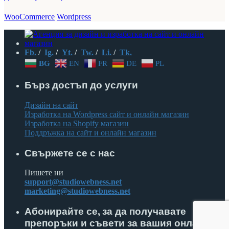
WooCommerce
Wordpress
Fb.
/
Ig.
/
Yt.
/
Tw.
/
Li.
/
Tk.
BG
EN
FR
DE
PL
Бърз достъп до услуги
Дизайн на сайт
Изработка на Wordpress сайт и онлайн магазин
Изработка на Shopify магазин
Поддръжка на сайт и онлайн магазин
Свържете се с нас
Пишете ни
support@studiowebness.net
marketing@studiowebness.net
Абонирайте се, за да получавате
препоръки и съвети за вашия онлайн