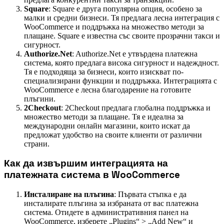
Square
: Square е друга популярна опция, особено за
малки и средни бизнеси. Тя предлага лесна интеграция с
WooCommerce и поддръжка на множество методи за
плащане. Square е известна със своите прозрачни такси и
сигурност.
Authorize.Net
: Authorize.Net е утвърдена платежна
система, която предлага висока сигурност и надеждност.
Тя е подходяща за бизнеси, които изискват по-
специализирани функции и поддръжка. Интеграцията с
WooCommerce е лесна благодарение на готовите
плъгини.
2Checkout
: 2Checkout предлага глобална поддръжка и
множество методи за плащане. Тя е идеална за
международни онлайн магазини, които искат да
предложат удобство на своите клиенти от различни
страни.
Как да извършим интеграцията на
платежната система в WooCommerce
Инсталиране на плъгина
: Първата стъпка е да
инсталирате плъгина за избраната от вас платежна
система. Отидете в административния панел на
WooCommerce, изберете „Plugins“ > „Add New“ и