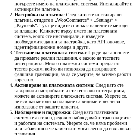
потърсете името на платежната система. Инсталирайте и
активирайте плъгина.
Настройка на плъгина
: След като сте инсталирали
плъгина, отидете в „WooCommerce“ > „Settings“ >
„Payments“. Тук ще видите списък с наличните методи
за плащане. Кликнете върху името на платежната
система, която сте инсталирали, и въведете
необходимите данни за настройка, като API ключове,
идентификационни номера и други.
Тестване на платежната система
: Преди да започнете
да приемате реални плащания, е важно да тествате
интеграцията. Много платежни системи предлагат
тестов режим, който ви позволява да извършвате
фалшиви транзакции, за да се уверите, че всичко работи
коректно.
Активиране на платежната система
: След като сте
завършили настройките и сте тествали интеграцията,
можете да активирате платежната система. Уверете се,
че всички методи за плащане са видими и лесни за
използване от вашите клиенти.
Наблюдение и поддръжка
: След като платежната
система е активна, редовно наблюдавайте транзакциите
и работата на системата. Уверете се, че няма проблеми
или забавяния и че клиентите могат лесно да извършват
плащания.