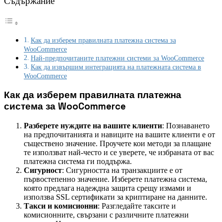
Съдържание
Как да изберем правилната платежна система за
WooCommerce
Най-предпочитаните платежни системи за WooCommerce
Как да извършим интеграцията на платежната система в
WooCommerce
Как да изберем правилната платежна
система за WooCommerce
Разберете нуждите на вашите клиенти
: Познаването
на предпочитанията и навиците на вашите клиенти е от
съществено значение. Проучете кои методи за плащане
те използват най-често и се уверете, че избраната от вас
платежна система ги поддържа.
Сигурност
: Сигурността на транзакциите е от
първостепенно значение. Изберете платежна система,
която предлага надеждна защита срещу измами и
използва SSL сертификати за криптиране на данните.
Такси и комисионни
: Разгледайте таксите и
комисионните, свързани с различните платежни