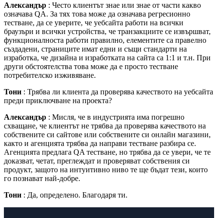
Александър
: Често клиентът знае или знае от части какво
означава QA. За тях това може да означава регресионно
тестване, да се уверите, че уебсайта работи на всички
браузъри и всички устройства, че транзакциите се извършват,
функционалноста работи правилно, елементите са правелно
създадени, страниците имат едни и същи стандарти на
изработка, че дизайна и изработката на сайта са 1:1 и т.н. При
други обстоятелства това може да е просто тестване
потребителско изживяване.
Тони
: Трябва ли клиента да проверява качеството на уебсайта
преди приключване на проекта?
Александър
: Мисля, че в индустрията има погрешно
схващане, че клиентът не трябва да проверява качеството на
собствените си сайтове или собствените си онлайн магазини,
както и агенцията трябва да направи тестване разбира се.
Агенцията предлага QA тестване, но трябва да се увери, че те
доказват, четат, преглеждат и проверяват собствения си
продукт, защото на интуитивно ниво те ще бъдат тези, които
го познават най-добре.
Тони
: Да, определено. Благодаря ти.