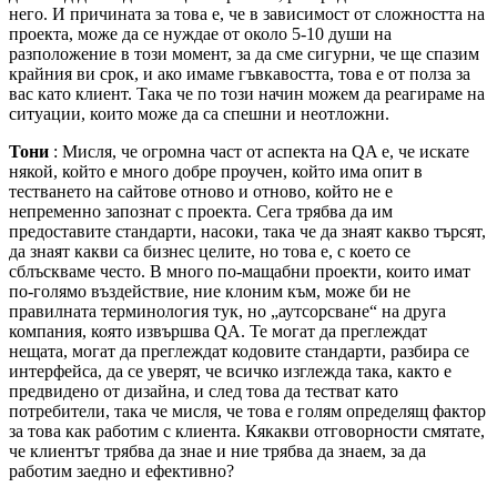
него. И причината за това е, че в зависимост от сложността на
проекта, може да се нуждае от около 5-10 души на
разположение в този момент, за да сме сигурни, че ще спазим
крайния ви срок, и ако имаме гъвкавостта, това е от полза за
вас като клиент. Така че по този начин можем да реагираме на
ситуации, които може да са спешни и неотложни.
Тони
: Мисля, че огромна част от аспекта на QA е, че искате
някой, който е много добре проучен, който има опит в
тестването на сайтове отново и отново, който не е
непременно запознат с проекта. Сега трябва да им
предоставите стандарти, насоки, така че да знаят какво търсят,
да знаят какви са бизнес целите, но това е, с което се
сблъскваме често. В много по-мащабни проекти, които имат
по-голямо въздействие, ние клоним към, може би не
правилната терминология тук, но „аутсорсване“ на друга
компания, която извършва QA. Те могат да преглеждат
нещата, могат да преглеждат кодовите стандарти, разбира се
интерфейса, да се уверят, че всичко изглежда така, както е
предвидено от дизайна, и след това да тестват като
потребители, така че мисля, че това е голям определящ фактор
за това как работим с клиента. Кякакви отговорности смятате,
че клиентът трябва да знае и ние трябва да знаем, за да
работим заедно и ефективно?