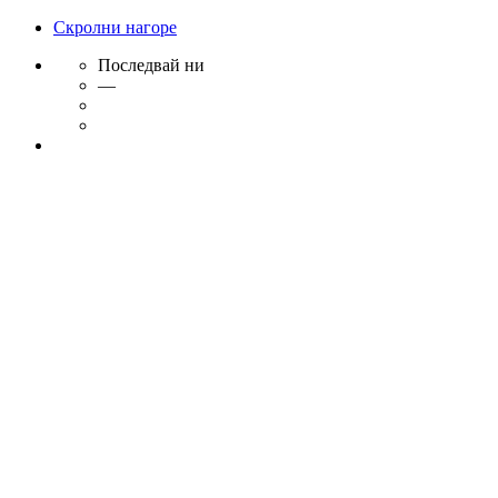
Скролни нагоре
Последвай ни
—
Skip
to
content