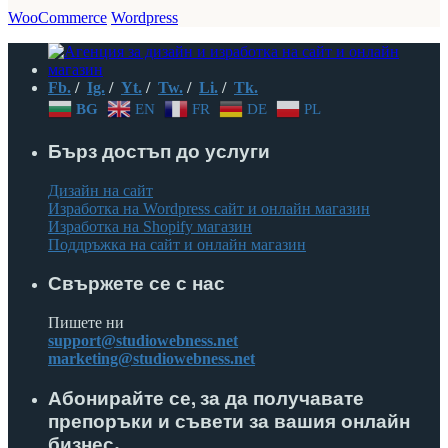
WooCommerce
Wordpress
Fb.
/
Ig.
/
Yt.
/
Tw.
/
Li.
/
Tk.
BG
EN
FR
DE
PL
Бърз достъп до услуги
Дизайн на сайт
Изработка на Wordpress сайт и онлайн магазин
Изработка на Shopify магазин
Поддръжка на сайт и онлайн магазин
Свържете се с нас
Пишете ни
support@studiowebness.net
marketing@studiowebness.net
Абонирайте се, за да получавате
препоръки и съвети за вашия онлайн
бизнес.