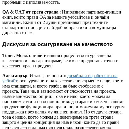
проблеми с използваемостта.
QA & UAT от трета страна
: Използваме партньор-външен
екип, който прави QA за нашите уебсайтове и онлайн
магазини. Екипи от 2 души преминават през техните
стандартни списъци с най-добри практики и комуникират
директно с нас.
Дискусия за осигуряване на качеството
Тони
: Моля, опишете нашия процес за осигуряване на
качеството и как гарантираме, че им се предоставя точен и
качествен краен продукт.
Александър
: И така, точно като
дизайна и изработката на
уебсайт
, осигуряването на качество според мен е нещо, което
има стандарти, и което трябва да бъде съобразено с
проекта. Така че, в зависимост от сложността на проекта,
имаме множество опции. Това е нещо, което можем да
направим сами и на основно ниво да гарантираме, че вашият
продукт ще функционира правилно, и можем да му осигурим
поддръжка през целия му жизнен цикъл. Но от друга страна,
това е нещо, което можем да делегираме на трета страна,
защото е ценна концепция да има някой, който да го прави
ден след ден и да има цял персонал, разпределен около