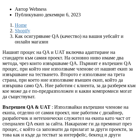
Автор
Webness
Публикувано
декември 6, 2023
Home
Shopify
Как осигуряваме QA (качество) на вашия уебсайт и
онлайн магазин
Нашият процес на QA и UAT включва адаптиране на
стандарти към самия проект. На основно ниво имаме два
метода, чрез които извършваме QA. Първият е вътрешен QA
процес, при който ние използваме членове от нашият екип за
извършване на тестването. Второто е използване на трета
страна, при което ние използваме външен екип, който да
извършва само QA. Ние работим с клиента, за да разберем към
кое може да е по-предразположен и какви компромиси могат
да съществуват.
Вътрешен QA & UAT
: Използвайки вътрешни членове на
екипа, отделно от самия проект, ние работим с дизайнер,
разработчик и нетехнически служител на екипа като част от
специален QA екип за сайта. Накарахме ги да преминат през
процес, с който са запознати да прилагат за други проекти, за
това как и къде да тестват за интерфейс, бекенд и други