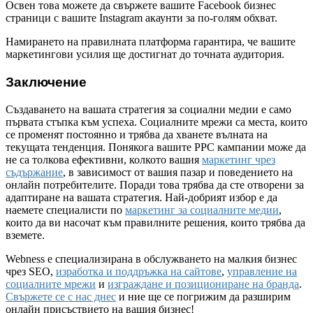
Освен това можете да свържете вашите Facebook бизнес
страници с вашите Instagram акаунти за по-голям обхват.
Намирането на правилната платформа гарантира, че вашите
маркетингови усилия ще достигнат до точната аудитория.
Заключение
Създаването на вашата стратегия за социални медии е само
първата стъпка към успеха. Социалните мрежи са места, които
се променят постоянно и трябва да хванете вълната на
текущата тенденция. Понякога вашите PPC кампании може да
не са толкова ефективни, колкото вашия
маркетинг чрез
съдържание
, в зависимост от вашия пазар и поведението на
онлайн потребителите. Поради това трябва да сте отворени за
адаптиране на вашата стратегия. Най-добрият избор е да
наемете специалисти по
маркетинг за социалните медии
,
които да ви насочат към правилните решения, които трябва да
вземете.
Webness e
специализирана в обслужването на малкия бизнес
чрез SEO,
изработка и поддръжка на сайтове
,
управление на
социалните мрежи
и
изграждане и позициониране на бранда
.
Свържете се с нас днес
и ние ще се погрижим да разширим
онлайн присъствието на вашия бизнес!