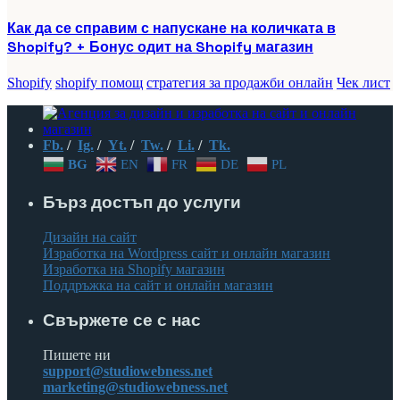
Как да се справим с напускане на количката в
Shopify? + Бонус одит на Shopify магазин
Shopify
shopify помощ
стратегия за продажби онлайн
Чек лист
Fb.
/
Ig.
/
Yt.
/
Tw.
/
Li.
/
Tk.
BG
EN
FR
DE
PL
Бърз достъп до услуги
Дизайн на сайт
Изработка на Wordpress сайт и онлайн магазин
Изработка на Shopify магазин
Поддръжка на сайт и онлайн магазин
Свържете се с нас
Пишете ни
support@studiowebness.net
marketing@studiowebness.net