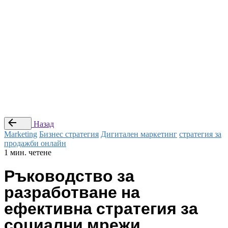
© Studio Webness 2024 Всички права са запазени.
Препоръчай приятел
|
Стани наш партньор
|
Условия за
ползване
Последвай ни
—
Заяви оферта
Назад
Marketing
Бизнес стратегия
Дигитален маркетинг
стратегия за
продажби онлайн
1 мин. четене
Ръководство за
разработване на
ефективна стратегия за
социални мрежи