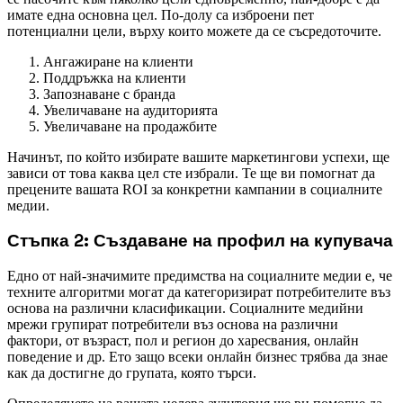
имате една основна цел. По-долу са изброени пет
потенциални цели, върху които можете да се съсредоточите.
Ангажиране на клиенти
Поддръжка на клиенти
Запознаване с бранда
Увеличаване на аудиторията
Увеличаване на продажбите
Начинът, по който избирате вашите маркетингови успехи, ще
зависи от това каква цел сте избрали. Те ще ви помогнат да
прецените вашата ROI за конкретни кампании в социалните
медии.
Стъпка 2: Създаване на профил на купувача
Едно от най-значимите предимства на социалните медии е, че
техните алгоритми могат да категоризират потребителите въз
основа на различни класификации. Социалните медийни
мрежи групират потребители въз основа на различни
фактори, от възраст, пол и регион до харесвания, онлайн
поведение и др. Ето защо всеки онлайн бизнес трябва да знае
как да достигне до групата, която търси.