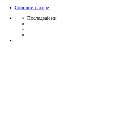
Скролни нагоре
Последвай ни
—
Skip
to
content