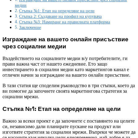
медии
Стъпка №1: Етап на определяне на цели
Стъпка 2: Създаване на профил на купувача
Стъпка №3: ​​Намиране на правилната платформа
Заключение
Изграждане на вашето онлайн присъствие
чрез социални медии
Въздействието на социалните медии в/у потребителите, ги
прави важна част от нашето ежедневие. Ето защо
инвестирането в социални медии като маркетингов канал е
отличен начин за изграждане на вашето онлайн присъствие.
В тази статия ще споделим ръководство в три стъпки, което да
ви помогне да започнете своята маркетингова стратегия за
социални мрежи.
Стъпка №1: Етап на определяне на цели
Важно за всеки проект е да започнете с поставянето на целите
си, независимо дали планирате пускане на продукт или
изготвяте стратегия за социални мрежи. Въпреки че можете да
се насочите към няколко цели едновременно, най-добре е да