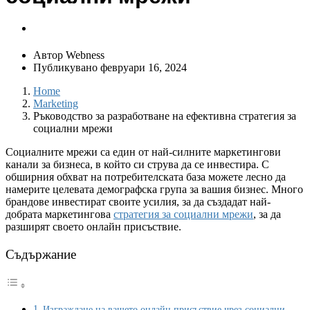
Автор
Webness
Публикувано
февруари 16, 2024
Home
Marketing
Ръководство за разработване на ефективна стратегия за
социални мрежи
Социалните мрежи са един от най-силните маркетингови
канали за бизнеса, в който си струва да се инвестира. С
обширния обхват на потребителската база можете лесно да
намерите целевата демографска група за вашия бизнес. Много
брандове инвестират своите усилия, за да създадат най-
добрата маркетингова
стратегия за социални мрежи
, за да
разширят своето онлайн присъствие.
Съдържание
Изграждане на вашето онлайн присъствие чрез социални