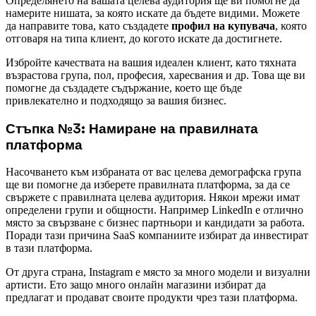
Определянето на вашата целева аудитория ще ви помогне да
намерите нишата, за която искате да бъдете видими. Можете
да направите това, като създадете
профил на купувача
, която
отговаря на типа клиент, до когото искате да достигнете.
Избройте качествата на вашия идеален клиент, като тяхната
възрастова група, пол, професия, харесвания и др. Това ще ви
помогне да създадете съдържание, което ще бъде
привлекателно и подходящо за вашия бизнес.
Стъпка №3: ​​Намиране на правилната
платформа
Насочването към избраната от вас целева демографска група
ще ви помогне да изберете правилната платформа, за да се
свържете с правилната целева аудитория. Някои мрежи имат
определени групи и общности. Например LinkedIn е отлично
място за свързване с бизнес партньори и кандидати за работа.
Поради тази причина SaaS компаниите избират да инвестират
в тази платформа.
От друга страна, Instagram е място за много модели и визуални
артисти. Ето защо много онлайн магазини избират да
предлагат и продават своите продукти чрез тази платформа.